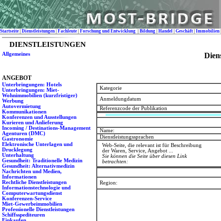
Startseite
|
Dienstleistungen
|
Fachleute
|
Forschung und Entwicklung
|
Bildung
|
Handel
|
Geschäft
|
Immobilien
DIENSTLEISTUNGEN
Allgemeines
Dien
ANGEBOT
Unterbringungen: Hotels
Kategorie
Unterbringungen: Miet-
Wohnimmobilien (kurzfristiger)
Anmeldungdatum
Werbung
Autovermietung
Referenzcode der Publikation
Kommunikationen
Konferenzen und Ausstellungen
Kurieren und Anlieferung
Incoming / Destinations-Management
Name:
Agenturen (DMC)
Dienstleistungssprachen
Gastronomie
Elektronische Unterlagen und
Web-Seite, die relevant ist für Beschreibung
Drucklegung
der Waren, Service, Angebot ...
Unterhaltung
Sie können die Seite über diesen Link
Gesundheit: Traditionelle Medizin
betrachten:
Gesundheit: Alternativmedizin
Nachrichten und Medien,
Informationen
Rechtliche Dienstleistungen
Region:
Informationstechnologie und
Computerwartungsdienst
Konferenzen-Service
Miet-Gewerbeimmobilien
Professionelle Dienstleistungen
Schiffsspediteuren
Einkaufen