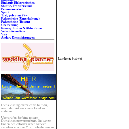
Einkaufs Elektronischen
Shuttle, Transfers und
Personenverkehr
Sport
Taxi, privaten Pkw
Fahrscheine (Unterhaltung)
Fahrscheine (Reisen)
Übersetzung
Reisen; Touren & Aktivitäten
Veterinärmedizin
Visa
Andere Dienstleistungen
Land(er); Stadt(e)
Dienstleistung-Verzeichnis hilft dir,
wenn du reist aus einem Land zu
anderen.
Überprüfen Sie bitte unsere
Dienstleistungsverzeichnis. Du kannst
finden den erforderlichen Service
versehen von den MBP Teilnehmern an