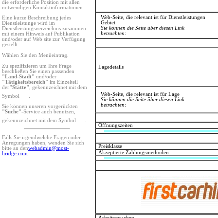
die erforderliche Position mit allen
notwendigen Kontaktinformationen.
Web-Seite, die relevant ist für Dienstleistungen
Eine kurze Beschreibung jedes
Gebiet
Dienstleistunge wird im
Sie können die Seite über diesen Link
Dienstleistungsverzeichnis zusammen
betrachten:
mit einem Hinweis auf Publikation
und/oder auf Web site zur Verfügung
gestellt.
Wählen Sie den Menüeintrag.
Zu spezifizieren um Ihre Frage
Lagedetails
beschließen Sie einen passenden
"Land-Stadt"
und/oder
"Tätigkeitsbereich"
im Einzelteil
der
"Stätte"
, gekennzeichnet mit dem
Web-Seite, die relevant ist für Lage
Symbol
.
Sie können die Seite über diesen Link
betrachten:
Sie können unseren vorgerückten
"Suche"
-Service auch benutzen,
gekennzeichnet mit dem Symbol
.
Öffnungszeiten
Falls Sie irgendwelche Fragen oder
Anregungen haben, wenden Sie sich
Preisklasse
bitte an den
webadmin@most-
Akzeptierte Zahlungsmethoden
bridge.com
.
Arbeitssprachen