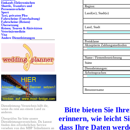
Einkaufs Elektronischen
Shuttle, Transfers und
Region:
Personenverkehr
Sport
Land(er); Stadt(e)
Taxi, privaten Pkw
Fahrscheine (Unterhaltung)
Fahrscheine (Reisen)
Übersetzung
Land; Stadt
Reisen; Touren & Aktivitäten
Veterinärmedizin
Visa
Andere Dienstleistungen
Preisklasse
Akzeptierte Zahlungsmethoden
Name / Firmenbezeichnung
Stätte
Dienstleistungen:
Arbeitssprachen
Benutzername
Dienstleistung-Verzeichnis hilft dir,
Bitte bieten Sie Ih
wenn du reist aus einem Land zu
anderen.
erinnern, wie leicht S
Überprüfen Sie bitte unsere
Dienstleistungsverzeichnis. Du kannst
dass Ihre Daten werde
finden den erforderlichen Service
versehen von den MBP Teilnehmern an