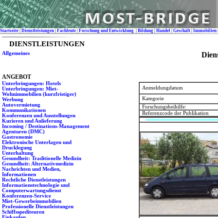
Startseite
|
Dienstleistungen
|
Fachleute
|
Forschung und Entwicklung
|
Bildung
|
Handel
|
Geschäft
|
Immobilien
DIENSTLEISTUNGEN
Allgemeines
Dien
ANGEBOT
Unterbringungen: Hotels
Anmeldungdatum
Unterbringungen: Miet-
Wohnimmobilien (kurzfristiger)
Kategorie
Werbung
Autovermietung
Forschungsbeihilfe:
Kommunikationen
Referenzcode der Publikation
Konferenzen und Ausstellungen
Kurieren und Anlieferung
Incoming / Destinations-Management
Agenturen (DMC)
Gastronomie
Elektronische Unterlagen und
Drucklegung
Unterhaltung
Gesundheit: Traditionelle Medizin
Gesundheit: Alternativmedizin
Nachrichten und Medien,
Informationen
Rechtliche Dienstleistungen
Informationstechnologie und
Computerwartungsdienst
Konferenzen-Service
Miet-Gewerbeimmobilien
Professionelle Dienstleistungen
Schiffsspediteuren
Einkaufen