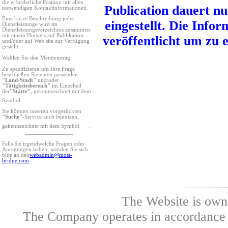
die erforderliche Position mit allen
Publication dauert nu
notwendigen Kontaktinformationen.
Eine kurze Beschreibung jedes
eingestellt. Die Info
Dienstleistunge wird im
Dienstleistungsverzeichnis zusammen
mit einem Hinweis auf Publikation
veröffentlicht um zu 
und/oder auf Web site zur Verfügung
gestellt.
Wählen Sie den Menüeintrag.
Zu spezifizieren um Ihre Frage
beschließen Sie einen passenden
"Land-Stadt"
und/oder
"Tätigkeitsbereich"
im Einzelteil
der
"Stätte"
, gekennzeichnet mit dem
Symbol
.
Sie können unseren vorgerückten
"Suche"
-Service auch benutzen,
gekennzeichnet mit dem Symbol
.
Falls Sie irgendwelche Fragen oder
Anregungen haben, wenden Sie sich
bitte an den
webadmin@most-
bridge.com
.
The Website is own
The Company operates in accordance w