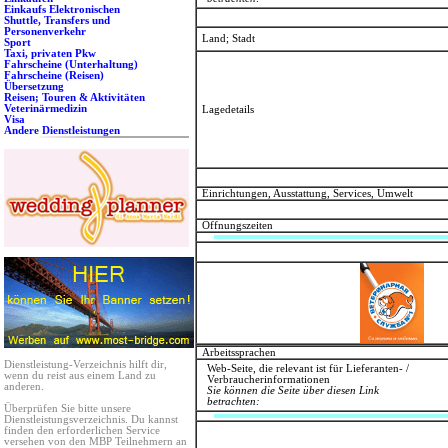
Einkaufs Elektronischen
Shuttle, Transfers und
Personenverkehr
Land; Stadt
Sport
Taxi, privaten Pkw
Fahrscheine (Unterhaltung)
Fahrscheine (Reisen)
Übersetzung
Reisen; Touren & Aktivitäten
Veterinärmedizin
Lagedetails
Visa
Andere Dienstleistungen
Einrichtungen, Ausstattung, Services, Umwelt
Öffnungszeiten
Arbeitssprachen
Dienstleistung-Verzeichnis hilft dir,
Web-Seite, die relevant ist für Lieferanten- /
wenn du reist aus einem Land zu
Verbraucherinformationen
anderen.
Sie können die Seite über diesen Link
betrachten:
Überprüfen Sie bitte unsere
Dienstleistungsverzeichnis. Du kannst
finden den erforderlichen Service
versehen von den MBP Teilnehmern an