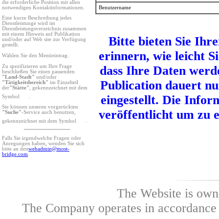
die erforderliche Position mit allen
notwendigen Kontaktinformationen.
Benutzername
Eine kurze Beschreibung jedes
Dienstleistunge wird im
Dienstleistungsverzeichnis zusammen
mit einem Hinweis auf Publikation
Bitte bieten Sie Ih
und/oder auf Web site zur Verfügung
gestellt.
erinnern, wie leicht S
Wählen Sie den Menüeintrag.
Zu spezifizieren um Ihre Frage
dass Ihre Daten werde
beschließen Sie einen passenden
"Land-Stadt"
und/oder
Publication dauert nu
"Tätigkeitsbereich"
im Einzelteil
der
"Stätte"
, gekennzeichnet mit dem
eingestellt. Die Info
Symbol
.
Sie können unseren vorgerückten
veröffentlicht um zu 
"Suche"
-Service auch benutzen,
gekennzeichnet mit dem Symbol
.
Falls Sie irgendwelche Fragen oder
Anregungen haben, wenden Sie sich
bitte an den
webadmin@most-
bridge.com
.
The Website is own
The Company operates in accordance w