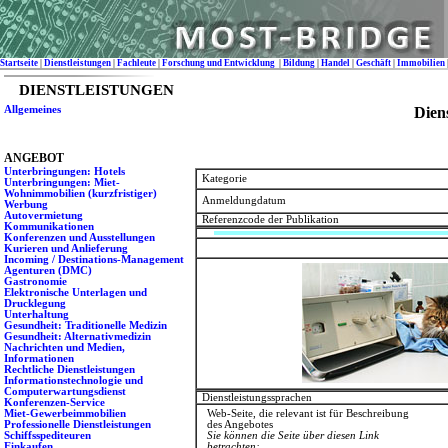
Startseite
|
Dienstleistungen
|
Fachleute
|
Forschung und Entwicklung
|
Bildung
|
Handel
|
Geschäft
|
Immobilien
DIENSTLEISTUNGEN
Allgemeines
Dien
ANGEBOT
Unterbringungen: Hotels
Kategorie
Unterbringungen: Miet-
Wohnimmobilien (kurzfristiger)
Anmeldungdatum
Werbung
Autovermietung
Referenzcode der Publikation
Kommunikationen
Konferenzen und Ausstellungen
Kurieren und Anlieferung
Incoming / Destinations-Management
Agenturen (DMC)
Gastronomie
Elektronische Unterlagen und
Drucklegung
Unterhaltung
Gesundheit: Traditionelle Medizin
Gesundheit: Alternativmedizin
Nachrichten und Medien,
Informationen
Rechtliche Dienstleistungen
Informationstechnologie und
Computerwartungsdienst
Dienstleistungssprachen
Konferenzen-Service
Miet-Gewerbeimmobilien
Web-Seite, die relevant ist für Beschreibung
Professionelle Dienstleistungen
des Angebotes
Schiffsspediteuren
Sie können die Seite über diesen Link
Einkaufen
betrachten: