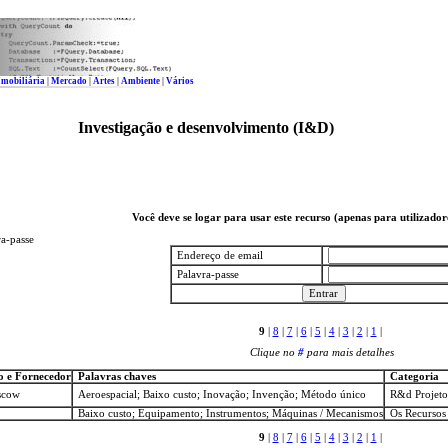
Imobiliária
|
Mercado
|
Artes
|
Ambiente
|
Vários
Investigação e desenvolvimento (I&D)
Você deve se logar para usar este recurso (apenas para utilizador
ra-passe
Endereço de email
Palavra-passe
9
|
8
|
7
|
6
|
5
|
4
|
3
|
2
|
1
|
Clique no
#
para mais detalhes
o e Fornecedor
Palavras chaves
Categoria
scow
Aeroespacial; Baixo custo; Inovação; Invenção; Método único
R&d Projeto
Baixo custo; Equipamento; Instrumentos; Máquinas / Mecanismos
Os Recursos
9
|
8
|
7
|
6
|
5
|
4
|
3
|
2
|
1
|