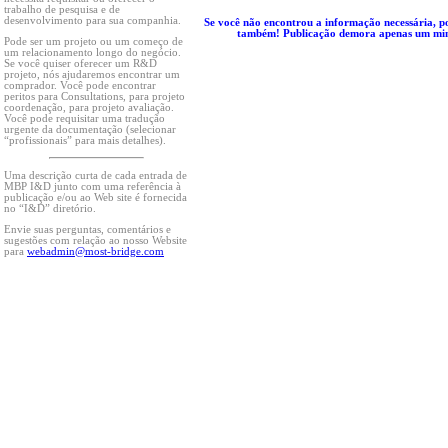
trabalho de pesquisa e de
desenvolvimento para sua companhia.
Se você não encontrou a informação necessária, por
também! Publicação demora apenas um minuto
Pode ser um projeto ou um começo de
um relacionamento longo do negócio.
Se você quiser oferecer um R&D
projeto, nós ajudaremos encontrar um
comprador. Você pode encontrar
peritos para Consultations, para projeto
coordenação, para projeto avaliação.
Você pode requisitar uma tradução
urgente da documentação (selecionar
“profissionais” para mais detalhes).
Uma descrição curta de cada entrada de
MBP I&D junto com uma referência à
publicação e/ou ao Web site é fornecida
no “I&D” diretório.
Envie suas perguntas, comentários e
sugestões com relação ao nosso Website
para
webadmin@most-bridge.com