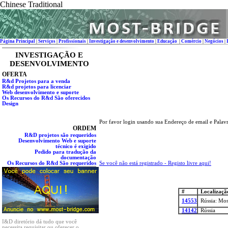
Chinese Traditional
Página Principal
|
Serviços
|
Profissionais
|
Investigação e desenvolvimento
|
Educação
|
Comércio
|
Negócios
|
INVESTIGAÇÃO E
DESENVOLVIMENTO
OFERTA
R&d Projetos para a venda
R&d projetos para licenciar
Web desenvolvimento e suporte
Os Recursos do R&d São oferecidos
Design
Por favor login usando sua Endereço de email e Palav
ORDEM
R&D projetos são requeridos
Desenvolvimento Web e suporte
técnico é exigido
Pedido para tradução da
documentação
Se você não está registrado - Registo livre aqui!
Os Recursos do R&d São requeridos
#
Localizaçã
14553
Rússia: Mo
14142
Rússia
I&D diretório dá tudo que você
necessita requisitar ou oferecer o