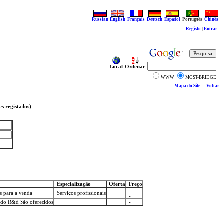
Russian
English
Français
Deutsch
Español
Português
Chinês
Registo
|
Entrar
Local
Ordenar
WWW
MOST-BRIDGE
Mapa do Site
Voltar
es registados)
Especialização
Oferta
Preço
-
s para a venda
Serviços profissionais
-
 do R&d São oferecidos
-