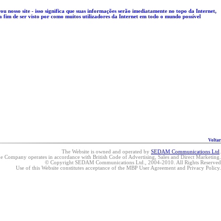
ou nosso site - isso significa que suas informações serão imediatamente no topo da Internet,
fim de ser visto por como muitos utilizadores da Internet em todo o mundo possível
Voltar
The Website is owned and operated by
SEDAM Communications Ltd
.
e Company operates in accordance with British Code of Advertising, Sales and Direct Marketing.
© Copyright SEDAM Communications Ltd., 2004-2010. All Rights Reserved
Use of this Website constitutes acceptance of the MBP User Agreement and Privacy Policy.