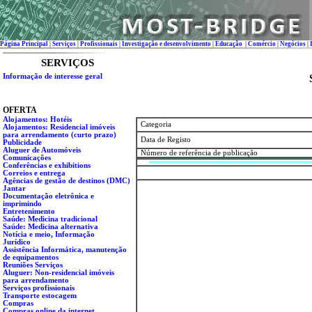
Página Principal
|
Serviços
|
Profissionais
|
Investigação e desenvolvimento
|
Educação
|
Comércio
|
Negócios
|
SERVIÇOS
Informação de interesse geral
OFERTA
Alojamentos: Hotéis
Categoria
Alojamentos: Residencial imóveis
para arrendamento (curto prazo)
Data de Registo
Publicidade
Aluguer de Automóveis
Número de referência de publicação
Comunicações
Conferências e exhibitions
Correios e entrega
Agências de gestão de destinos (DMC)
Jantar
Documentação eletrônica e
imprimindo
Entretenimento
Saúde: Medicina tradicional
Saúde: Medicina alternativa
Notícia e meio, Informação
Jurídico
Assistência Informática, manutenção
de equipamentos
Reuniões Serviços
Aluguer: Non-residencial imóveis
para arrendamento
Serviços profissionais
Transporte estocagem
Compras
Сompras online da internet