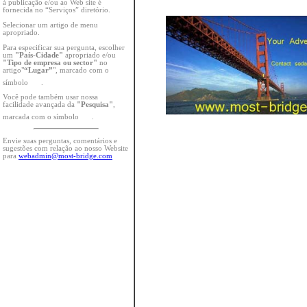
à publicação e/ou ao Web site é
fornecida no “Serviços” diretório.
Selecionar um artigo de menu
apropriado.
Para especificar sua pergunta, escolher
um
"País-Cidade"
apropriado e/ou
"Tipo de empresa ou sector"
no
artigo"
“Lugar”
", marcado com o
símbolo
.
Você pode também usar nossa
facilidade avançada da
"Pesquisa"
,
marcada com o símbolo
.
Envie suas perguntas, comentários e
sugestões com relação ao nosso Website
para
webadmin@most-bridge.com