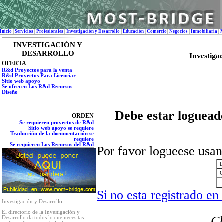
Inicio
|
Servicios
|
Profesionales
|
Investigación y Desarrollo
|
Educación
|
Comercio
|
Negocios
|
Inmobiliaria
|
INVESTIGACIÓN Y
DESARROLLO
Investiga
OFERTA
R&d Proyectos para la venta
R&d Proyectos Para Licenciar
Sitio web apoyo
Se ofrecen Los R&d Recursos
Diseño
Debe estar logueado
ORDEN
Se requieren proyectos de R&d
Sitio web apoyo se requiere
Traducción de la documentación se
requiere
Se requieren Los Recursos del R&d
Por favor logueese usa
D
C
Si no esta registrado en 
Investigación y Desarrollo
El directorio de la Investigación y
C
Desarrollo da todos lo que necesitas