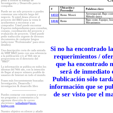
pedir u ofrecer el trabajo de
Investigación y Desarrollo para tu
compañía.
Ubicación y
#
Palabras clave
Proveedor
Puede ser un solo proyecto o puedes
Aeroespacial; Bajo cost
comenzar una relación larga del
14553
Rusia: Moscú
Método único
negocio. Si usted desea ofrecer el
proyecto del R&D para la venta le
Bajo coste; Equipo; In
14142
Rusia
ayudaremos a encontrar a un
Mecanismos
comprador. Usted puede encontrar
Expertos independientes para consultas,
consejo, coordinación del proyecto y
evaluación de proyecto. Usted puede
pedir traducción urgente de diversos
documentos de cualquier lengua
(seleccione "Profesionales" para otros
detalles).
Si no ha encontrado la
Una descripción corta de cada entrada
de MBP R&D junto con una referencia
requerimientos / ofer
a la publicación y/o al Web site se
proporciona en el directorio del
“R&D”.
que ha encontrado nu
La información se publica en todos los
será de inmediato 
idiomas del Web site, con la intención
de llegar al mayor número posible de
usuarios de Internet en todo el mundo.
Publicación sólo tard
Frases más frecuentemente buscadas:
Investigación, Desarrollo /
información que se publ
investigacion & desarrollo libro
de ser visto por el m
Puedes contactar con nosotros y enviar
tus preguntas y comentarios a la
siguiente dirección de correo
electrónico:
webadmin@most-
bridge.com
Nuestro objetivo es ofrecer y añadir