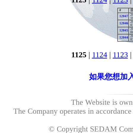
#
2
12047
1
2
12046
0
2
12045
0
2
12044
0
1125
|
1124
|
1123
如果您想加入
The Website is own
The Company operates in accordance w
© Copyright SEDAM Commun