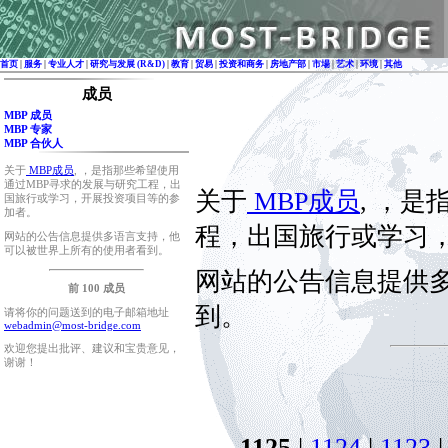
首页
|
服务
|
专业人才
|
研究与发展 (R&D)
|
教育
|
贸易
|
投资和商务
|
房地产部
|
市場
|
艺术
|
环境
|
其他
成员
MBP 成员
MBP 专家
MBP 合伙人
关于
MBP成员
, ，是指那些希望使用
通过MBP寻求的发展与研究工程，出
关于
MBP成员
, ，
国旅行或学习，开展投资项目等的参
加者。
程，出国旅行或学习
网站的公告信息提供多语言支持，他
可以被世界上所有的使用者看到。
网站的公告信息提供
前 100 成员
到。
请将你的问题送到的电子邮箱地址
webadmin@most-bridge.com
欢迎您提出批评、建议和宝贵意见，
谢谢！
1125
|
1124
|
1123