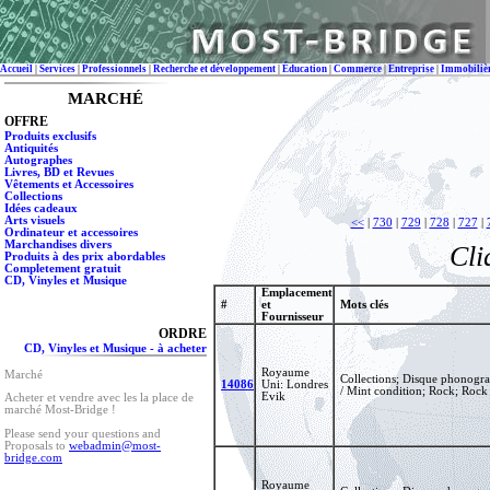
Accueil
|
Services
|
Professionnels
|
Recherche et développement
|
Éducation
|
Commerce
|
Entreprise
|
Immobiliè
MARCHÉ
OFFRE
Produits exclusifs
Antiquités
Autographes
Livres, BD et Revues
Vêtements et Accessoires
Collections
Idées cadeaux
Arts visuels
<<
|
730
|
729
|
728
|
727
|
Ordinateur et accessoires
Marchandises divers
Cli
Produits à des prix abordables
Completement gratuit
CD, Vinyles et Musique
Emplacement
#
et
Mots clés
Fournisseur
ORDRE
CD, Vinyles et Musique - à acheter
Royaume
Marché
Collections; Disque phonograp
14086
Uni: Londres
/ Mint condition; Rock; Rock
Evik
Acheter et vendre avec les la place de
marché Most-Bridge !
Please send your questions and
Proposals to
webadmin@most-
bridge.com
Royaume