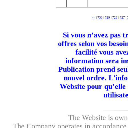
<<
|
730
|
729
|
728
|
727
|
Si vous n’avez pas t
offres selon vos besoi
facilité vous ave
information sera in
Publication prend seu
nouvel ordre. L'info
Website pour qu’elle
utilisa
The Website is own
The Company operates in accordance w