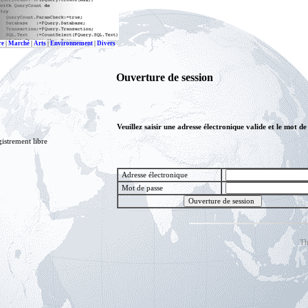
re
|
Marché
|
Arts
|
Environnement
|
Divers
Ouverture de session
Veuillez saisir une adresse électronique valide et le mot de
gistrement libre
Adresse électronique
Mot de passe
Th