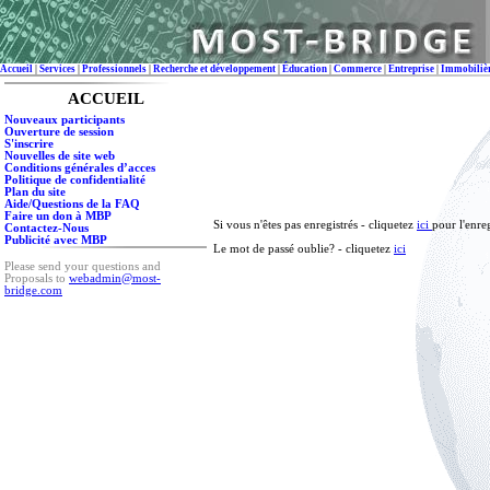
Accueil
|
Services
|
Professionnels
|
Recherche et développement
|
Éducation
|
Commerce
|
Entreprise
|
Immobiliè
ACCUEIL
Nouveaux participants
Ouverture de session
S'inscrire
Nouvelles de site web
Conditions générales d’acces
Politique de confidentialité
Plan du site
Aide/Questions de la FAQ
Faire un don à MBP
Si vous n'êtes pas enregistrés - cliquetez
ici
pour l'enre
Contactez-Nous
Publicité avec MBP
Le mot de passé oublie? - cliquetez
ici
Please send your questions and
Proposals to
webadmin@most-
bridge.com