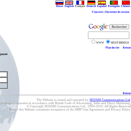
Russe
English
Français
Deutsch
Español
Português
Chinois
S'inscrire
|
Ouverture de session
WWW
MOST-BRIDGE
Plan du site
Retour
 passe
Retour
The Website is owned and operated by
SEDAM Communications Ltd
.
e Company operates in accordance with British Code of Advertising, Sales and Direct Marketing.
© Copyright SEDAM Communications Ltd., 2004-2010. All Rights Reserved
Use of this Website constitutes acceptance of the MBP User Agreement and Privacy Policy.