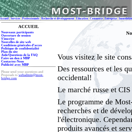
Accueil
|
Services
|
Professionnels
|
Recherche et développement
|
Éducation
|
Commerce
|
Entreprise
|
Immobiliè
ACCUEIL
Nouveaux participants
No
Ouverture de session
S'inscrire
Nouvelles de site web
Conditions générales d’acces
Politique de confidentialité
Plan du site
Vous visitez le site cons
Aide/Questions de la FAQ
Faire un don à MBP
Contactez-Nous
Publicité avec MBP
Des ressources et les qu
Please send your questions and
Proposals to
webadmin@most-
occidental!
bridge.com
Le marché russe et CIS i
Le programme de Most-
recherches et de dévelo
l'électronique. Cependan
produits avancés et serv