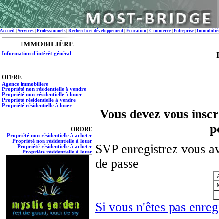
Accueil
|
Services
|
Professionnels
|
Recherche et développement
|
Éducation
|
Commerce
|
Entreprise
|
Immobiliè
IMMOBILIÈRE
Information d'intérêt général
OFFRE
Agence immobiliere
Propriété non résidentielle à vendre
Propriété non résidentielle à louer
Propriété résidentielle à vendre
Propriété résidentielle à louer
Vous devez vous inscri
p
ORDRE
Propriété non résidentielle à acheter
Propriété non résidentielle à louer
SVP enregistrez vous av
Propriété résidentielle à acheter
Propriété résidentielle à louer
de passe
A
M
Si vous n'êtes pas enregi