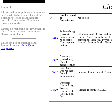
Cli
Immobilière
L'information est publiee en toutes les
Emplacement
langues de Website, dans l'intention
#
et
Mots clés
d'atteindre le plus grand nombre
Fournisseur
possible d'utilisateurs d'Internet à
travers le monde.
Phrases de recherche qui reviennent le
plus :
Annonces vente immobilier /
St.Petersburg
Oferta inmobiliaria
(Russie),
Bâtiment neuf ; Construction; 
Садоводство
Garage; Gare; Immobilier; In
14619
Колосково,
campagne; Non fini; Privée; Pr
Приозерский
(sports); Station de ski; Terra
Please send your questions and
район
Proposals to
webadmin@most-
bridge.com
Alexandria
(Etats-Unis)
14547
Dans le
monde entier
Etats-Unis,
Des Moines
14537
Finance; Financement; Finance
Dans le
monde entier
Denpasar
(Indonésie);
Jakarta
14520
Agence receptive (DMC)
(Indonésie)
Asie du Sud-
Est