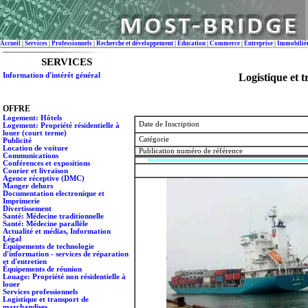
Accueil
|
Services
|
Professionnels
|
Recherche et développement
|
Éducation
|
Commerce
|
Entreprise
|
Immobiliè
SERVICES
Information d'intérêt général
Logistique et 
OFFRE
Logement: Hôtels
Date de Inscription
Logement: Propriété résidentielle à
louer (court terme)
Catégorie
Publicité
Location de voiture
Publication numéro de référence
Communications
Conférences et expositions
Courier et livraison
Agence réceptive (DMC)
Manger dehors
Documentation electronique et
Imprimerie
Divertissement
Santé: Médecine traditionnelle
Santé: Médecine parallèle
Actualité et médias, Information
Légal
Équipements de technologie
d'information - services de réparation
et d'entretien
Équipements de réunion
Louage: Propriété non résidentielle à
louer
Services professionnels
Logistique et transport de
marchandises