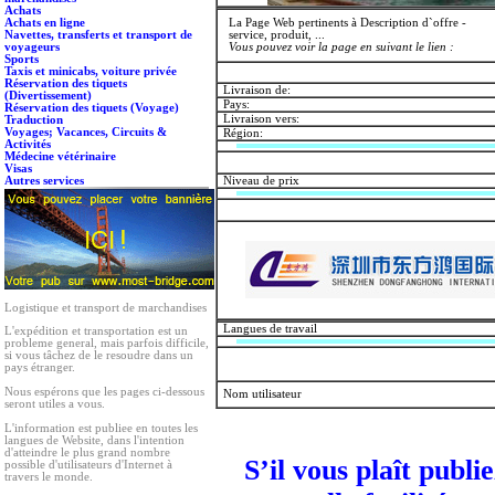
Achats
Achats en ligne
La Page Web pertinents à Description d`offre -
Navettes, transferts et transport de
service, produit, ...
voyageurs
Vous pouvez voir la page en suivant le lien :
Sports
Taxis et minicabs, voiture privée
Réservation des tiquets
Livraison de:
(Divertissement)
Pays:
Réservation des tiquets (Voyage)
Livraison vers:
Traduction
Voyages; Vacances, Circuits &
Région:
Activités
Médecine vétérinaire
Visas
Autres services
Niveau de prix
Logistique et transport de marchandises
Langues de travail
L'expédition et transportation est un
probleme general, mais parfois difficile,
si vous tâchez de le resoudre dans un
pays étranger.
Nous espérons que les pages ci-dessous
Nom utilisateur
seront utiles a vous.
L'information est publiee en toutes les
langues de Website, dans l'intention
d'atteindre le plus grand nombre
S’il vous plaît publi
possible d'utilisateurs d'Internet à
travers le monde.