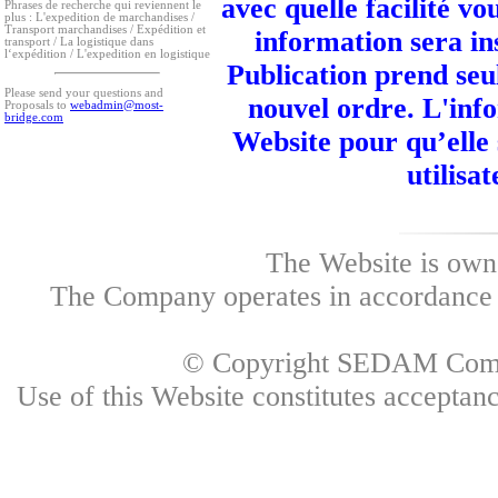
avec quelle facilité vo
Phrases de recherche qui reviennent le
plus :
L'expedition de marchandises /
Transport marchandises / Expédition et
information sera in
transport / La logistique dans
l‘expédition / L'expedition en logistique
Publication prend seu
Please send your questions and
nouvel ordre. L'info
Proposals to
webadmin@most-
bridge.com
Website pour qu’elle
utilisa
The Website is own
The Company operates in accordance w
© Copyright SEDAM Commun
Use of this Website constitutes accepta