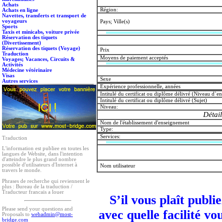
Achats
Région:
Achats en ligne
Navettes, transferts et transport de
voyageurs
Pays; Ville(s)
Sports
Taxis et minicabs, voiture privée
Réservation des tiquets
(Divertissement)
Réservation des tiquets (Voyage)
Prix
Traduction
Moyens de paiement acceptés
Voyages; Vacances, Circuits &
Activités
Médecine vétérinaire
Visas
Sexe
Autres services
Expérience professionnelle, années
Intitulé du certificat ou diplôme délivré (Niveau d`
Intitulé du certificat ou diplôme délivré (Sujet)
Niveau:
Détail
Nom de l'établissement d'enseignement
Type:
Services:
Traduction
L'information est publiee en toutes les
langues de Website, dans l'intention
d'atteindre le plus grand nombre
possible d'utilisateurs d'Internet à
Nom utilisateur
travers le monde.
Phrases de recherche qui reviennent le
plus :
Bureau de la traduction /
Traducteur francais a louer
S’il vous plaît publi
Please send your questions and
avec quelle facilité vo
Proposals to
webadmin@most-
bridge.com