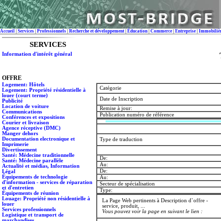
Accueil
|
Services
|
Professionnels
|
Recherche et développement
|
Éducation
|
Commerce
|
Entreprise
|
Immobiliè
SERVICES
Information d'intérêt général
OFFRE
Logement: Hôtels
Catégorie
Logement: Propriété résidentielle à
louer (court terme)
Date de Inscription
Publicité
Location de voiture
Remise à jour:
Communications
Publication numéro de référence
Conférences et expositions
Courier et livraison
Agence réceptive (DMC)
Manger dehors
Documentation electronique et
Type de traduction
Imprimerie
Divertissement
Santé: Médecine traditionnelle
De:
Santé: Médecine parallèle
Au:
Actualité et médias, Information
De:
Légal
Équipements de technologie
Au:
d'information - services de réparation
Secteur de spécialisation
et d'entretien
Type:
Équipements de réunion
Louage: Propriété non résidentielle à
La Page Web pertinents à Description d`offre -
louer
service, produit, ...
Services professionnels
Vous pouvez voir la page en suivant le lien :
Logistique et transport de
marchandises