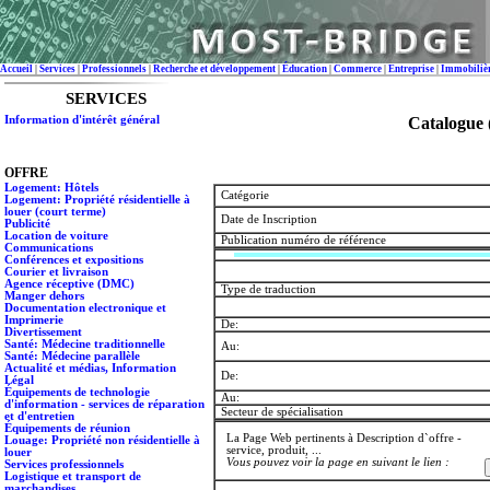
Accueil
|
Services
|
Professionnels
|
Recherche et développement
|
Éducation
|
Commerce
|
Entreprise
|
Immobiliè
SERVICES
Information d'intérêt général
Catalogue 
OFFRE
Logement: Hôtels
Catégorie
Logement: Propriété résidentielle à
louer (court terme)
Date de Inscription
Publicité
Location de voiture
Publication numéro de référence
Communications
Conférences et expositions
Courier et livraison
Agence réceptive (DMC)
Type de traduction
Manger dehors
Documentation electronique et
Imprimerie
De:
Divertissement
Santé: Médecine traditionnelle
Au:
Santé: Médecine parallèle
Actualité et médias, Information
De:
Légal
Équipements de technologie
Au:
d'information - services de réparation
Secteur de spécialisation
et d'entretien
Équipements de réunion
La Page Web pertinents à Description d`offre -
Louage: Propriété non résidentielle à
service, produit, ...
louer
Vous pouvez voir la page en suivant le lien :
Services professionnels
Logistique et transport de
marchandises