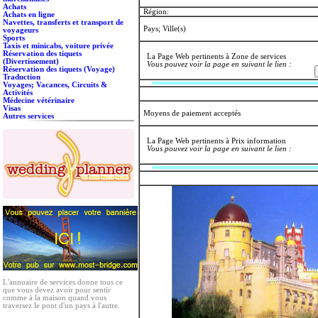
Achats
Région:
Achats en ligne
Navettes, transferts et transport de
Pays; Ville(s)
voyageurs
Sports
Taxis et minicabs, voiture privée
Réservation des tiquets
La Page Web pertinents à Zone de services
(Divertissement)
Vous pouvez voir la page en suivant le lien :
Réservation des tiquets (Voyage)
Traduction
Voyages; Vacances, Circuits &
Activités
Médecine vétérinaire
Visas
Moyens de paiement acceptés
Autres services
La Page Web pertinents à Prix information
Vous pouvez voir la page en suivant le lien :
L'annuaire de services donne tous ce
que vous devez avoir pour sentir
comme à la maison quand vous
traversez le pont d'un pays à l'autre.