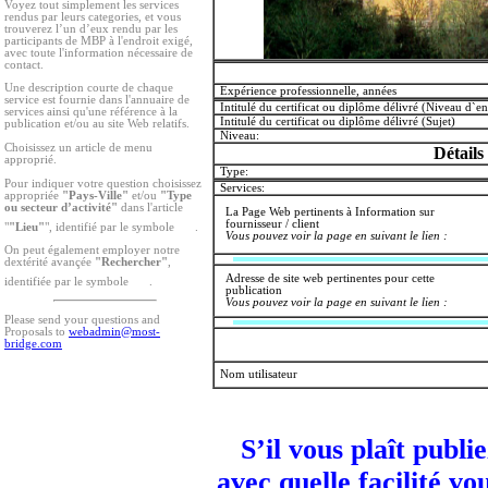
Voyez tout simplement les services
rendus par leurs categories, et vous
trouverez l’un d’eux rendu par les
participants de MBP à l'endroit exigé,
avec toute l'information nécessaire de
contact.
Une description courte de chaque
Expérience professionnelle, années
service est fournie dans l'annuaire de
Intitulé du certificat ou diplôme délivré (Niveau d`
services ainsi qu'une référence à la
Intitulé du certificat ou diplôme délivré (Sujet)
publication et/ou au site Web relatifs.
Niveau:
Choisissez un article de menu
Détails
approprié.
Type:
Pour indiquer votre question choisissez
Services:
appropriée
"Pays-Ville"
et/ou
"Type
ou secteur d’activité"
dans l'article
La Page Web pertinents à Information sur
fournisseur / client
"
"Lieu"
", identifié par le symbole
.
Vous pouvez voir la page en suivant le lien :
On peut également employer notre
dextérité avançée
"Rechercher"
,
Adresse de site web pertinentes pour cette
identifiée par le symbole
.
publication
Vous pouvez voir la page en suivant le lien :
Please send your questions and
Proposals to
webadmin@most-
bridge.com
Nom utilisateur
S’il vous plaît publi
avec quelle facilité vo