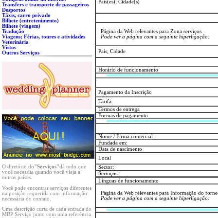
País(es); Cidade(s)
Transfers e transporte de passageiros
Desportos
Táxis, carro privado
Bilhete (entretenimento)
Bilhete (viagem)
Tradução
Página da Web relevantes para Zona serviços
Viagens; Férias, toures e atividades
Pode ver a página com a seguinte hiperligação:
Veterinária
Vistos
País; Cidade
Outros Serviços
Horário de funcionamento
Pagamento da Inscrição
Tarifa
Termos de entrega
Formas de pagamento
Nome / Firma comercial
Fundada em:
Data de nascimento
Local
O diretório do
"Serviços"
dá tudo que
Sector:
você necessita quando você viaja a
Serviços:
outros países.
Línguas de funcionamento
Você pode encontrar serviços diferentes
Página da Web relevantes para Informação do forne
na posição requerida com informação
Pode ver a página com a seguinte hiperligação:
necessária do contato.
Uma descrição curta de cada entrada do
MBP Serviço junto com uma referência