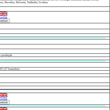
re; Slovakia; Slovenia; Tailândia; Ucrânia
nglish
de produção
NV (17 branches)
nglish