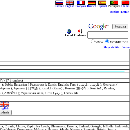
Russian
English
Français
Deutsch
Español
Português
Chinês
Registo
|
Entrar
Local
Ordenar
WWW
MOST-BRIDGE
Mapa do Site
Voltar
NV (17 branches)
ηνικά ); Japanese ( 日本語 ); Kazakh (Казак) ; Korean (한국어 ); Română ; Russian;
Slovensko ; Svenska ; Thai ( ภาษาไทย ); Українська мова; Urdu ( اردو ); O'zbek tili
nglish
a; Croatia; Chipre; República Czech; Dinamarca; Estónia; Finland; Geórgia; Islândia; Indonésia;
; Kazakhstan; Kyrgyzstan; Malaysia; Homem, isle de; Noruega; Romania; Rússia; Serbia;