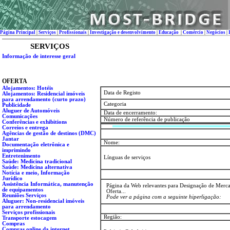
Página Principal
|
Serviços
|
Profissionais
|
Investigação e desenvolvimento
|
Educação
|
Comércio
|
Negócios
|
SERVIÇOS
Informação de interesse geral
OFERTA
Alojamentos: Hotéis
Data de Registo
Alojamentos: Residencial imóveis
para arrendamento (curto prazo)
Categoria
Publicidade
Aluguer de Automóveis
Data de encerramento:
Comunicações
Número de referência de publicação
Conferências e exhibitions
Correios e entrega
Agências de gestão de destinos (DMC)
Jantar
Nome:
Documentação eletrônica e
imprimindo
Entretenimento
Línguas de serviços
Saúde: Medicina tradicional
Saúde: Medicina alternativa
Notícia e meio, Informação
Jurídico
Assistência Informática, manutenção
Página da Web relevantes para Designação de Merca
de equipamentos
Oferta...
Reuniões Serviços
Pode ver a página com a seguinte hiperligação:
Aluguer: Non-residencial imóveis
para arrendamento
Serviços profissionais
Região:
Transporte estocagem
Compras
Сompras online da internet