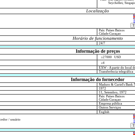
Seychelles; Singapo
Localização
E
País: Países Baixos
Cidade:Curaçao
Horário de funcionamento
24/7
Informação de preços
≥27000
USD
≥4
EXW - A partir do local 
Transferência telegráfica
Informação do fornecedor
Maduro & Curiel's Bank 
1972
11, Setembro, 1972
País: Países Baixos
Cidade:Curaçao
Empresa pública
Outros Serviços
English
cedor / usuário
E