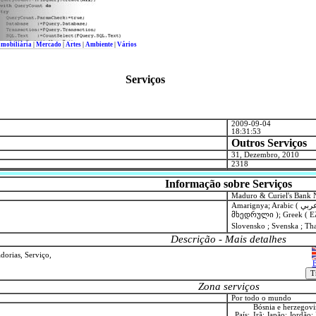
Imobiliária
|
Mercado
|
Artes
|
Ambiente
|
Vários
Serviços
2009-09-04
18:31:53
Outros Serviços
31, Dezembro, 2010
2318
Informação sobre Serviços
Maduro & Curiel's Bank 
Amarignya; Arabic ( عربي ); Bable; Bulgarian ( Български ); Dansk; English; Farsi ( فارسی ; پارسی ); Georgian (
მხედრული ); Greek ( Ελλ
Descrição - Mais detalhes
dorias, Serviço,
E
Zona serviços
Por todo o mundo
Bósnia e herzegovin
País:
Irã; Japão; Jordão