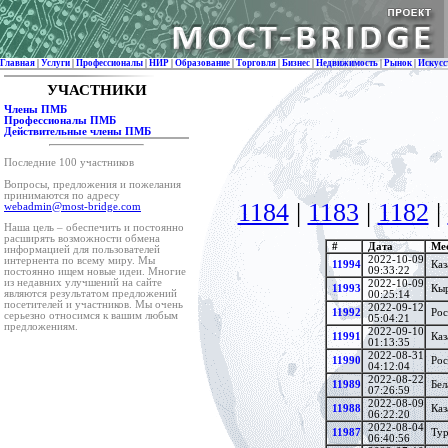
Главная
|
Услуги
|
Профессионалы
|
НИР
|
Образование
|
Торговля
|
Бизнес
|
Недвижимость
|
Рынок
|
Искусс
УЧАСТНИКИ
Члены ПМБ
Профессионалы ПМБ
Действительные члены ПМБ
Последние 100 участников
Вопросы, предложения и пожелания
принимаются по адресу
1184
|
1183
|
1182
|
webadmin@most-bridge.com
Наша цель – обеспечить и постоянно
расширять возможности обмена
#
Дата
Ме
информацией для пользователей
2022-10-09
интернента по всему миру. Мы
11994
Каз
09:33:22
постоянно ищем новые идеи. Многие
из недавних улучшений на сайте
2022-10-09
11993
Кыр
являются результатом предложений
00:25:14
посетителей и участников. Мы очень
2022-09-12
11992
Рос
серьезно относимся к вашим любым
05:04:21
предложениям.
2022-09-10
11991
Каз
01:13:35
2022-08-31
11990
Рос
04:12:04
2022-08-22
11989
Бел
07:26:59
2022-08-09
11988
Каз
06:22:20
2022-08-04
11987
Тур
06:40:56