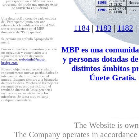
2022-07-10
participación en el MBP realzas el
11986
Hondur
21:32:32
programa, de modo
que nuestro éxito
se convierta en tu éxito!
2022-07-04
11985
Rusia
02:44:08
Una descripción corta de cada entrada
del 'Participante' junto con una
1184
|
1183
|
1182
|
referencia a la publicación y/o al Web
site se proporciona en el MBP
directorio de “Participantes”.
Seleccione un artículo Apropiado de
menú.
MBP es una comunidad
Puedes contactar con nosotros y enviar
tus preguntas y comentarios a la
siguiente dirección de correo
y personas dotadas de
electrónico:
webadmin@most-
bridge.com
distintos ámbitos pr
Nuestro objetivo es ofrecer y añadir
constantemente nuevas posibilidades de
Únete Gratis. 
intercambio de información en el
mundo. Estamos siempre a la búsqueda
de nuevas ideas. Muchas de las mejoras
recientes de nuestro servicio son el
resultado directo de los sugerencias
realizados por los visitantes y los
miembros. Se toma muy en serio
cualquier comentario.
The Website is own
The Company operates in accordance w