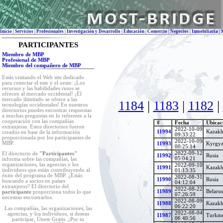
Inicio
|
Servicios
|
Profesionales
|
Investigación y Desarrollo
|
Educación
|
Comercio
|
Negocios
|
Inmobiliaria
|
PARTICIPANTES
Miembro de MBP
Profesional de MBP
Miembro del compañero de MBP
Estás visitando el Web site dedicado
para conectar el este y el oeste: ¡Los
recursos y las habilidades rusos se
ofrecen al mercado occidental! ¡El
mercado ilimitado se ofrece a las
1184
|
1183
|
1182
|
tecnologías occidentales! En nuestros
directorios puedes encontrar respuestas
a muchas preguntas en lo referente a la
cooperación con las compañías
#
Fecha
Ubicac
extranjeras. Estos directorios fueron
2022-10-09
11994
Kazakh
creados en base de la información
09:33:22
proporcionada por los participantes de
2022-10-09
MBP.
11993
Kyrgyz
00:25:14
2022-09-12
El directorio de
"Participantes"
11992
Rusia
05:04:21
informa sobre las compañías, las
organizaciones, las agencias y los
2022-09-10
11991
Kazakh
individuos que están contribuyendo al
01:13:35
éxito del programa de MBP. ¿Estás
2022-08-31
11990
Rusia
buscando a socios en países
04:12:04
extranjeros? El directorio del
2022-08-22
11989
Belarus
participante
proporciona todos lo que
07:26:59
necesitas encontrarlos.
2022-08-09
11988
Kazakh
06:22:20
Las compañías, las organizaciones, las
2022-08-04
agencias, y los individuos, si deseas
11987
Turkme
06:40:56
participar, Únete Gratis. ¡Por tu