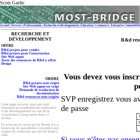
Scots Gaelic
Accueil
|
Services
|
Professionnels
|
Recherche et développement
|
Éducation
|
Commerce
|
Entreprise
|
Immobiliè
RECHERCHE ET
DÉVELOPPEMENT
R&d ress
OFFRE
R&d projets pour vendre
R&d projets pour l'autorisation
Site Web appui
Avoir des ressources de R&d à offrir
Design
Vous devez vous inscri
ORDRE
R&d projets sont exigés
p
Site Web appui est exigé
Demande de traduction de
documentation
SVP enregistrez vous av
R&d ressources sont exigées
Cette page est pour ceux qui sont
de passe
interesses en possibilités de recherches
et de développement en vue de la
coopération à long terme dans ce
A
secteur.
M
Ce n'est aucun secret qu’en Russie il y a
beaucoup de specialistes concentres aux
centres de recherche qui ont été laissé à
vide.
Si vous n'êtes pas enregi