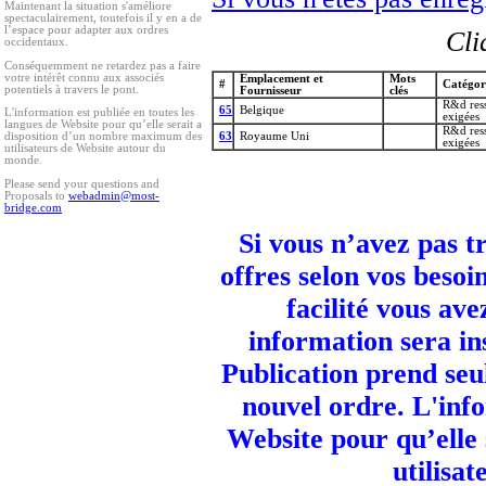
Maintenant la situation s'améliore
spectaculairement, toutefois il y en a de
l’espace pour adapter aux ordres
Cli
occidentaux.
Conséquemment ne retardez pas a faire
votre intérêt connu aux associés
Emplacement et
Mots
#
Catégor
potentiels à travers le pont.
Fournisseur
clés
R&d ress
65
Belgique
L'information est publiée en toutes les
exigées
langues de Website pour qu’elle serait a
R&d ress
63
Royaume Uni
disposition d’un nombre maximum des
exigées
utilisateurs de Website autour du
monde.
Please send your questions and
Proposals to
webadmin@most-
bridge.com
Si vous n’avez pas t
offres selon vos besoi
facilité vous ave
information sera in
Publication prend seu
nouvel ordre. L'info
Website pour qu’elle
utilisa