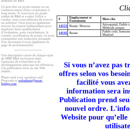
domaine de R&d.
Cli
Ce peut être un projet unique ou un
commencement d'une coopération à
long terme. Si vous avez un projet
réalisé de R&d et voulez l'offrir a
Emplacement et
#
Mots clés
vendre, nous vous aiderons de trouver
Fournisseur
un acheteur. Vous pouvez également
Aérospatial; Faible 
14553
Russie: Moscou
trouver les experts indépendants pour
Méthode unique
employer leurs qualifications
Faible coût; Instru
d’évaluation, pour consultations, le
14142
Russie
Matériel
conseil, coordination de projet, ou pour
commander une traduction pressante
d'un document (voyez également la
page de professionnels).
Une description courte de chaque sujet
de MBP R&d est fournie dans
l'annuaire de recherches et de
Si vous n’avez pas t
développement ainsi que les références
à la publication et/ou au site Web
offres selon vos besoi
relatifs.
Please send your questions and
facilité vous ave
Proposals to
webadmin@most-
bridge.com
information sera in
Publication prend seu
nouvel ordre. L'info
Website pour qu’elle
utilisa