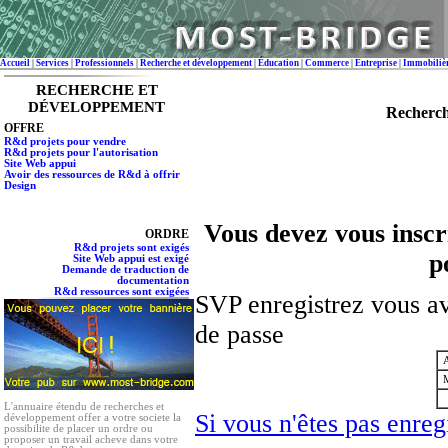
Accueil
|
Services
|
Professionnels
|
Recherche et développement
|
Éducation
|
Commerce
|
Entreprise
|
Immobiliè
RECHERCHE ET
DÉVELOPPEMENT
Recherch
OFFRE
R&d projets pour vendre
R&d projets pour l'autorisation
Site Web appui
Avoir des ressources de R&d à offrir
Design
Vous devez vous inscri
ORDRE
R&d projets sont exigés
p
Site Web appui est exigé
Demande de traduction de
documentation
R&d ressources sont exigées
SVP enregistrez vous av
de passe
A
M
L'annuaire étendu de recherches et
Si vous n'êtes pas enregi
développement offer a votre societe la
possibilite de placer un ordre ou
proposer un travail acheve dans votre