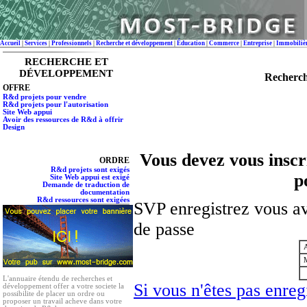
Accueil
|
Services
|
Professionnels
|
Recherche et développement
|
Éducation
|
Commerce
|
Entreprise
|
Immobiliè
RECHERCHE ET
DÉVELOPPEMENT
Recherch
OFFRE
R&d projets pour vendre
R&d projets pour l'autorisation
Site Web appui
Avoir des ressources de R&d à offrir
Design
Vous devez vous inscri
ORDRE
R&d projets sont exigés
p
Site Web appui est exigé
Demande de traduction de
documentation
R&d ressources sont exigées
SVP enregistrez vous av
de passe
A
M
L'annuaire étendu de recherches et
Si vous n'êtes pas enregi
développement offer a votre societe la
possibilite de placer un ordre ou
proposer un travail acheve dans votre