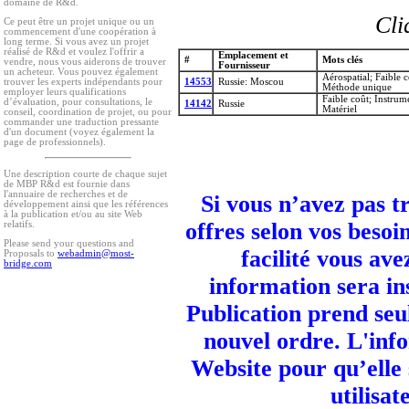
domaine de R&d.
Cli
Ce peut être un projet unique ou un
commencement d'une coopération à
long terme. Si vous avez un projet
réalisé de R&d et voulez l'offrir a
Emplacement et
#
Mots clés
vendre, nous vous aiderons de trouver
Fournisseur
un acheteur. Vous pouvez également
Aérospatial; Faible 
14553
Russie: Moscou
trouver les experts indépendants pour
Méthode unique
employer leurs qualifications
Faible coût; Instru
d’évaluation, pour consultations, le
14142
Russie
Matériel
conseil, coordination de projet, ou pour
commander une traduction pressante
d'un document (voyez également la
page de professionnels).
Une description courte de chaque sujet
de MBP R&d est fournie dans
l'annuaire de recherches et de
Si vous n’avez pas t
développement ainsi que les références
à la publication et/ou au site Web
offres selon vos besoi
relatifs.
Please send your questions and
facilité vous ave
Proposals to
webadmin@most-
bridge.com
information sera in
Publication prend seu
nouvel ordre. L'info
Website pour qu’elle
utilisa