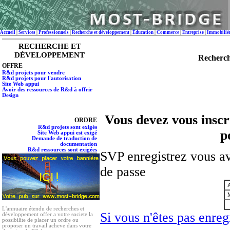
Accueil
|
Services
|
Professionnels
|
Recherche et développement
|
Éducation
|
Commerce
|
Entreprise
|
Immobiliè
RECHERCHE ET
DÉVELOPPEMENT
Recherch
OFFRE
R&d projets pour vendre
R&d projets pour l'autorisation
Site Web appui
Avoir des ressources de R&d à offrir
Design
Vous devez vous inscri
ORDRE
R&d projets sont exigés
p
Site Web appui est exigé
Demande de traduction de
documentation
R&d ressources sont exigées
SVP enregistrez vous av
de passe
A
M
L'annuaire étendu de recherches et
Si vous n'êtes pas enregi
développement offer a votre societe la
possibilite de placer un ordre ou
proposer un travail acheve dans votre