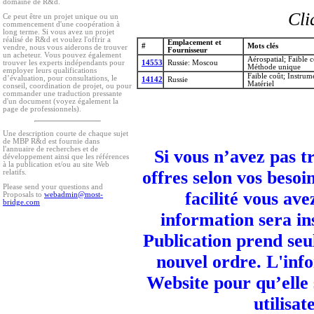
domaine de R&d.
Cli
Ce peut être un projet unique ou un
commencement d'une coopération à
long terme. Si vous avez un projet
réalisé de R&d et voulez l'offrir a
Emplacement et
#
Mots clés
vendre, nous vous aiderons de trouver
Fournisseur
un acheteur. Vous pouvez également
Aérospatial; Faible 
14553
Russie: Moscou
trouver les experts indépendants pour
Méthode unique
employer leurs qualifications
Faible coût; Instru
d’évaluation, pour consultations, le
14142
Russie
Matériel
conseil, coordination de projet, ou pour
commander une traduction pressante
d'un document (voyez également la
page de professionnels).
Une description courte de chaque sujet
de MBP R&d est fournie dans
l'annuaire de recherches et de
Si vous n’avez pas t
développement ainsi que les références
à la publication et/ou au site Web
offres selon vos besoi
relatifs.
Please send your questions and
facilité vous ave
Proposals to
webadmin@most-
bridge.com
information sera in
Publication prend seu
nouvel ordre. L'info
Website pour qu’elle
utilisa