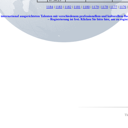
07:36:23
1184
|
1183
|
1182
|
1181
|
1180
|
1179
|
1178
|
1177
|
1176
 international ausgerichteten Talenten mit verschiedenem professionellem und kulturellem 
– Registrierung ist frei. Klicken Sie bitte hier, um zu regis
Th