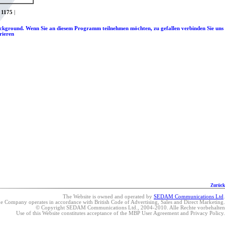
|
1175
|
Background. Wenn Sie an diesem Programm teilnehmen möchten, zu gefallen verbinden Sie uns
trieren
Zurück
The Website is owned and operated by
SEDAM Communications Ltd
.
e Company operates in accordance with British Code of Advertising, Sales and Direct Marketing.
© Copyright SEDAM Communications Ltd., 2004-2010. Alle Rechte vorbehalten
Use of this Website constitutes acceptance of the MBP User Agreement and Privacy Policy.