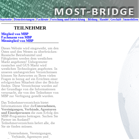
Startseite
|
Dienstleistungen
|
Fachleute
|
Forschung und Entwicklung
|
Bildung
|
Handel
|
Geschäft
|
Immobilien
TEILNEHMER
Mitglied von MBP
Fachmann von MBP
Mitmitglied von MBP
Dieses Website wird eingeweiht, um den
Osten und den Westen zu überbrücken:
Russische Betriebsmittel und
Fähigkeiten werden dem westlichen
Markt angeboten! Unbegrenzter
russischer und GUS Markt wird
westlichen Technologien angeboten. In
unseren umfangreichen Verzeichnissen
können Sie Antworten zu Ihren vielen
Fragen in bezug auf ein Errichten einer
erfolgreichen Mitarbeit über der Brücke
finden. Diese Verzeichnisse wurden auf
der Grundlage von die Informationen
verursacht, die von den Teilnehmer von
MBP zur Verfügung gestellt wurden.
Das Teilnehmerverzeichnis bietet
Informationen über die
Unternehmen,
Vereinigungen, Verbände, Agenturen
und Einzelpersonen
die zum Erfolg des
MBP-Programms beitragen. Suchen Sie
Partner im Ausland?
Teilnehmerverzeichnis liefert alle, die
Sie sie finden müssen.
Unternehmen, Vereinigungen,
Verbände, Agenturen und