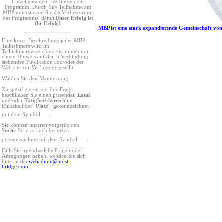
Einzelpersonen - verbinden das
Programm. Durch Ihre Teilnahme am
MBP unterstützen Sie die Verbesserung
des Programms, damit
Unser Erfolg ist
Ihr Erfolg!
MBP ist eine stark expandierende Gemeinschaft von
Eine kurze Beschreibung jedes MBP-
Teilnehmers wird im
Teilnehmerverzeichnis zusammen mit
einem Hinweis auf der in Verbindung
stehenden Publikation und/oder der
Web site zur Verfügung gestellt.
Wählen Sie den Menüeintrag.
Zu spezifizieren um Ihre Frage
beschließen Sie einen passenden
Land
und/oder
Tätigkeitsbereich
im
Einzelteil der"
Platz
", gekennzeichnet
mit dem Symbol
.
Sie können unseren vorgerückten
Suche
-Service auch benutzen,
gekennzeichnet mit dem Symbol
.
Falls Sie irgendwelche Fragen oder
Anregungen haben, wenden Sie sich
bitte an den
webadmin@most-
bridge.com
.