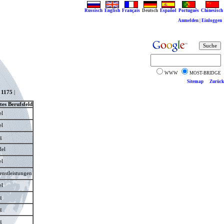
Russisch
English
Français
Deutsch
Español
Português
Chinesisch
Anmelden
|
Einloggen
WWW
MOST-BRIDGE
Sitemap
Zurück
|
1175
|
es Berufsfeld
l
l
g
del
l
nstleistungen
l
g
g
g