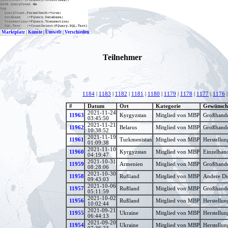
|
Marktplatz
|
Künste
|
Umwelt
|
Verschieden
Teilnehmer
1184
|
1183
|
1182
|
1181
|
1180
|
1179
|
1178
|
1177
|
1176
#
Datum
Ort
Kategorie
Gewünscht
2021-11-24
11963
Kyrgyzstan
Mitglied von MBP
Großhande
03:45:50
2021-11-21
11962
Belarus
Mitglied von MBP
Großhande
10:38:52
2021-11-19
11961
Turkmenistan
Mitglied von MBP
Herstellun
01:09:38
2021-11-10
11960
Kyrgyzstan
Mitglied von MBP
Einzelhan
04:19:47
2021-10-31
11959
Armenien
Mitglied von MBP
Großhande
08:28:06
2021-10-30
11958
Rußland
Mitglied von MBP
Andere Die
09:43:03
2021-10-06
11957
Rußland
Mitglied von MBP
Großhande
05:11:59
2021-10-02
11956
Rußland
Mitglied von MBP
Herstellun
10:02:44
2021-09-21
11955
Ukraine
Mitglied von MBP
Herstellun
06:44:13
2021-09-20
11954
Ukraine
Mitglied von MBP
Herstellun