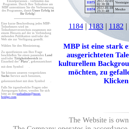
2022-02-01
Einzelpersonen - verbinden das
11975
Vereinigte
02:38:59
Programm. Durch Ihre Teilnahme am
MBP unterstützen Sie die Verbesserung
2022-01-18
11974
Mexiko
des Programms, damit
Unser Erfolg ist
23:31:48
Ihr Erfolg!
1184
|
1183
|
1182
|
Eine kurze Beschreibung jedes MBP-
Teilnehmers wird im
Teilnehmerverzeichnis zusammen mit
einem Hinweis auf der in Verbindung
stehenden Publikation und/oder der
Web site zur Verfügung gestellt.
MBP ist eine stark 
Wählen Sie den Menüeintrag.
Zu spezifizieren um Ihre Frage
ausgerichteten Tal
beschließen Sie einen passenden
Land
und/oder
Tätigkeitsbereich
im
kulturellem Backgro
Einzelteil der"
Platz
", gekennzeichnet
mit dem Symbol
.
möchten, zu gefalle
Sie können unseren vorgerückten
Suche
-Service auch benutzen,
Klicken 
gekennzeichnet mit dem Symbol
.
Falls Sie irgendwelche Fragen oder
Anregungen haben, wenden Sie sich
bitte an den
webadmin@most-
bridge.com
.
The Website is own
The Company operates in accordance w