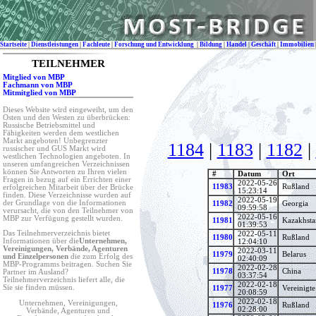
Startseite
|
Dienstleistungen
|
Fachleute
|
Forschung und Entwicklung
|
Bildung
|
Handel
|
Geschäft
|
Immobilien
TEILNEHMER
Mitglied von MBP
Fachmann von MBP
Mitmitglied von MBP
Dieses Website wird eingeweiht, um den
Osten und den Westen zu überbrücken:
Russische Betriebsmittel und
Fähigkeiten werden dem westlichen
Markt angeboten! Unbegrenzter
1184
|
1183
|
1182
|
russischer und GUS Markt wird
westlichen Technologien angeboten. In
unseren umfangreichen Verzeichnissen
können Sie Antworten zu Ihren vielen
#
Datum
Ort
Fragen in bezug auf ein Errichten einer
2022-05-26
11983
Rußland
erfolgreichen Mitarbeit über der Brücke
15:23:14
finden. Diese Verzeichnisse wurden auf
2022-05-19
der Grundlage von die Informationen
11982
Georgia
09:59:58
verursacht, die von den Teilnehmer von
2022-05-16
MBP zur Verfügung gestellt wurden.
11981
Kazakhsta
01:39:53
Das Teilnehmerverzeichnis bietet
2022-05-11
11980
Rußland
Informationen über die
Unternehmen,
12:04:10
Vereinigungen, Verbände, Agenturen
2022-03-11
11979
Belarus
und Einzelpersonen
die zum Erfolg des
02:40:09
MBP-Programms beitragen. Suchen Sie
2022-02-28
11978
China
Partner im Ausland?
03:37:54
Teilnehmerverzeichnis liefert alle, die
2022-02-18
Sie sie finden müssen.
11977
Vereinigte
20:08:59
2022-02-18
Unternehmen, Vereinigungen,
11976
Rußland
02:28:00
Verbände, Agenturen und