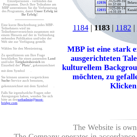
2025-09-16
Einzelpersonen - verbinden das
12036
Belaru
00:57:00
Programm. Durch Ihre Teilnahme am
MBP unterstützen Sie die Verbesserung
2025-09-14
12035
Kazak
des Programms, damit
Unser Erfolg ist
14:31:19
Ihr Erfolg!
1184
|
1183
|
1182
|
Eine kurze Beschreibung jedes MBP-
Teilnehmers wird im
Teilnehmerverzeichnis zusammen mit
einem Hinweis auf der in Verbindung
stehenden Publikation und/oder der
Web site zur Verfügung gestellt.
MBP ist eine stark 
Wählen Sie den Menüeintrag.
Zu spezifizieren um Ihre Frage
ausgerichteten Tal
beschließen Sie einen passenden
Land
und/oder
Tätigkeitsbereich
im
kulturellem Backgro
Einzelteil der"
Platz
", gekennzeichnet
mit dem Symbol
.
möchten, zu gefalle
Sie können unseren vorgerückten
Suche
-Service auch benutzen,
Klicken 
gekennzeichnet mit dem Symbol
.
Falls Sie irgendwelche Fragen oder
Anregungen haben, wenden Sie sich
bitte an den
webadmin@most-
bridge.com
.
The Website is own
The Company operates in accordance w