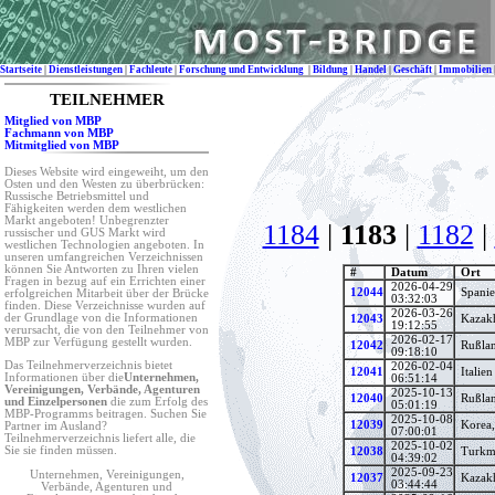
Startseite
|
Dienstleistungen
|
Fachleute
|
Forschung und Entwicklung
|
Bildung
|
Handel
|
Geschäft
|
Immobilien
TEILNEHMER
Mitglied von MBP
Fachmann von MBP
Mitmitglied von MBP
Dieses Website wird eingeweiht, um den
Osten und den Westen zu überbrücken:
Russische Betriebsmittel und
Fähigkeiten werden dem westlichen
Markt angeboten! Unbegrenzter
1184
|
1183
|
1182
|
russischer und GUS Markt wird
westlichen Technologien angeboten. In
unseren umfangreichen Verzeichnissen
können Sie Antworten zu Ihren vielen
#
Datum
Ort
Fragen in bezug auf ein Errichten einer
2026-04-29
12044
Spani
erfolgreichen Mitarbeit über der Brücke
03:32:03
finden. Diese Verzeichnisse wurden auf
2026-03-26
der Grundlage von die Informationen
12043
Kazak
19:12:55
verursacht, die von den Teilnehmer von
2026-02-17
MBP zur Verfügung gestellt wurden.
12042
Rußla
09:18:10
Das Teilnehmerverzeichnis bietet
2026-02-04
12041
Italien
Informationen über die
Unternehmen,
06:51:14
Vereinigungen, Verbände, Agenturen
2025-10-13
12040
Rußla
und Einzelpersonen
die zum Erfolg des
05:01:19
MBP-Programms beitragen. Suchen Sie
2025-10-08
12039
Korea,
Partner im Ausland?
07:00:01
Teilnehmerverzeichnis liefert alle, die
2025-10-02
Sie sie finden müssen.
12038
Turkm
04:39:02
2025-09-23
Unternehmen, Vereinigungen,
12037
Kazak
03:44:44
Verbände, Agenturen und