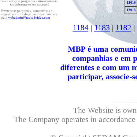
você realça o programa e
nosso sucesso
12016
transforma-se seu sucesso!
12015
Envie suas perguntas, comentários e
sugestões com relação ao nosso Website
para
webadmin@most-bridge.com
1184
|
1183
|
1182
|
MBP é uma comunida
companhias e em po
diferentes e com um me
participar, associe-se
The Website is own
The Company operates in accordance w