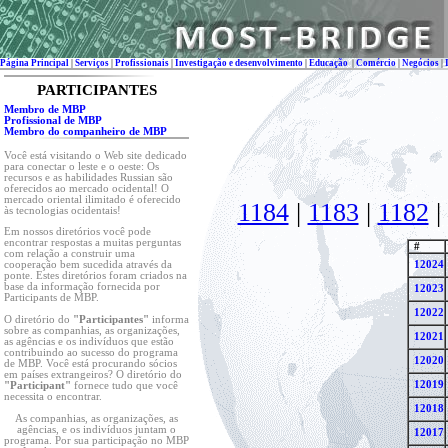
Página Principal
|
Serviços
|
Profissionais
|
Investigação e desenvolvimento
|
Educação
|
Comércio
|
Negócios
|
PARTICIPANTES
Membro de MBP
Profissional de MBP
Membro do companheiro de MBP
Você está visitando o Web site dedicado
para conectar o leste e o oeste: Os
recursos e as habilidades Russian são
oferecidos ao mercado ocidental! O
mercado oriental ilimitado é oferecido
1184
|
1183
|
1182
|
às tecnologias ocidentais!
Em nossos diretórios você pode
encontrar respostas a muitas perguntas
#
com relação a construir uma
12024
cooperação bem sucedida através da
ponte. Estes diretórios foram criados na
base da informação fornecida por
12023
Participants de MBP.
12022
O diretório do
"Participantes"
informa
sobre as companhias, as organizações,
12021
as agências e os indivíduos que estão
contribuindo ao sucesso do programa
12020
de MBP. Você está procurando sócios
em países extrangeiros? O diretório do
12019
"Participant"
fornece tudo que você
necessita o encontrar.
12018
As companhias, as organizações, as
agências, e os indivíduos juntam o
12017
programa. Por sua participação no MBP